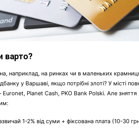
чи варто?
ібна, наприклад, на ринках чи в маленьких крамниц
анку у Варшаві, якщо потрібні злоті? У місті пов
Euronet, Planet Cash, PKO Bank Polski. Але зняття
им:
звичай 1-2% від суми + фіксована плата (10-30 гр