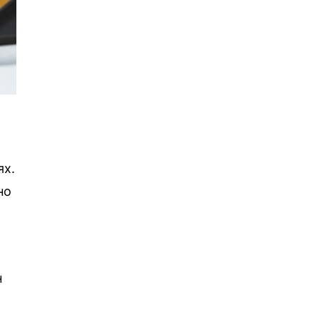
ях.
но
н