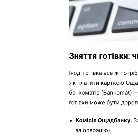
Зняття готівки: 
Іноді готівка все ж потр
Як платити карткою Ощадб
банкоматів (Bankomat) — 
готівки може бути дорог
Комісія Ощадбанку.
За
за операцію).