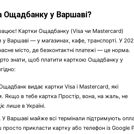
а Ощадбанку у Варшаві?
працює! Картки Ощадбанку (Visa чи Mastercard)
 Варшаві — у магазинах, кафе, транспорті. У 20
асне місто, де безконтактні платежі — це норма.
 варто знати, щоб платити карткою Ощадбанку у
гідно:
Ощадбанк видає картки Visa і Mastercard, які
 Якщо в тебе картка Простір, вона, на жаль, не
іє лише в Україні.
.
У Варшаві майже всі термінали підтримують опл
просто прикласти картку або телефон із Google 