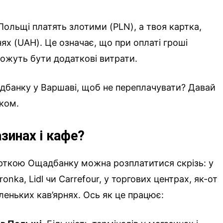
Польщі платять злотими (PLN), а твоя картка,
ях (UAH). Це означає, що при оплаті гроші
можуть бути додаткові витрати.
дбанку у Варшаві, щоб не переплачувати? Давай
ком.
зинах і кафе?
арткою Ощадбанку можна розплатитися скрізь: у
nka, Lidl чи Carrefour, у торгових центрах, як-от
маленьких кав’ярнях. Ось як це працює: