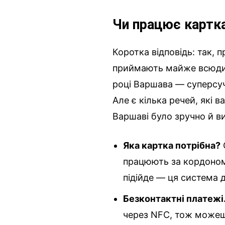
Чи працює картк
Коротка відповідь: так, 
приймають майже всюди у
році Варшава — суперсуч
Але є кілька речей, які
Варшаві було зручно й ви
Яка картка потрібна?
працюють за кордоном.
підійде — ця система д
Безконтактні платежі
через NFC, тож можеш 