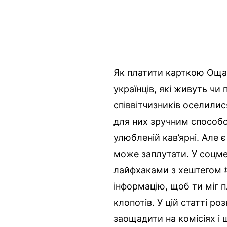
Як платити карткою Ощад
українців, які живуть чи
співвітчизників оселилис
для них зручним способо
улюбленій кав’ярні. Але є
може заплутати. У соцмер
лайфхаками з хештегом 
інформацію, щоб ти міг 
клопотів. У цій статті р
заощадити на комісіях і 