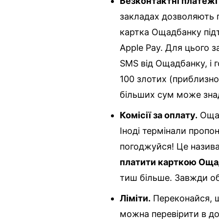
Безконтактні платежі
закладах дозволяють 
картка Ощадбанку під
Apple Pay. Для цього з
SMS від Ощадбанку, і 
100 злотих (приблизно 
більших сум може знад
Комісії за оплату.
Ощад
Іноді термінали пропо
погоджуйся! Це назива
платити карткою Оща
тиш більше. Завжди об
Ліміти.
Переконайся, щ
можна перевірити в д