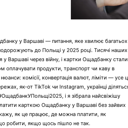
банку у Варшаві — питання, яке хвилює багатьох
 подорожують до Польщі у 2025 році. Тисячі наших
я у Варшаві через війну, і картки Ощадбанку стали
м оплачувати продукти, транспорт чи каву в
 нюанси: комісії, конвертація валют, ліміти — усе 
ежах, як-от TikTok чи Instagram, українці ділятьс
#ОщадбанкУПольщі2025, і я зібрала найсвіжішу
платити карткою Ощадбанку у Варшаві без зайвих
озкажу, як це працює, де можна платити, як
що робити, якщо щось пішло не так.