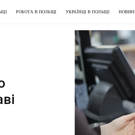
ЬЩІ
РОБОТА В ПОЛЬЩІ
УКРАЇНЦІ В ПОЛЬЩІ
НОВИН
ю
ві