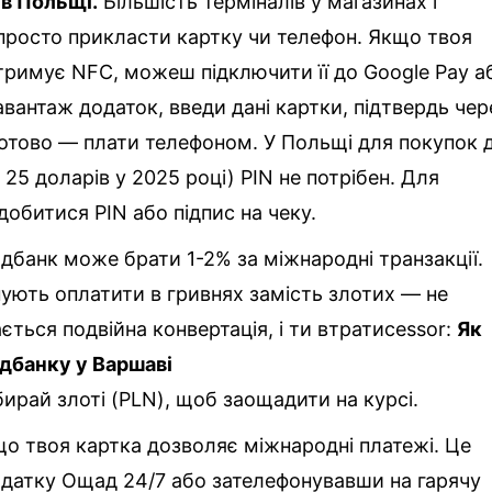
 в Польщі.
Більшість терміналів у магазинах і
просто прикласти картку чи телефон. Якщо твоя
тримує NFC, можеш підключити її до Google Pay а
авантаж додаток, введи дані картки, підтвердь чер
готово — плати телефоном. У Польщі для покупок 
25 доларів у 2025 році) PIN не потрібен. Для
обитися PIN або підпис на чеку.
банк може брати 1-2% за міжнародні транзакції.
нують оплатити в гривнях замість злотих — не
ється подвійна конвертація, і ти втратиcessor:
Як
дбанку у Варшаві
ирай злоті (PLN), щоб заощадити на курсі.
о твоя картка дозволяє міжнародні платежі. Це
одатку Ощад 24/7 або зателефонувавши на гарячу