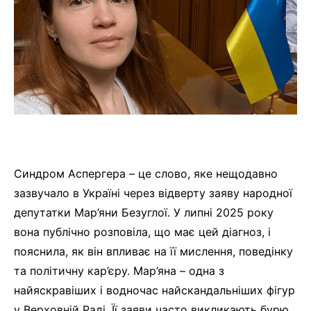
Синдром Аспергера – це слово, яке нещодавно
зазвучало в Україні через відверту заяву народної
депутатки Мар’яни Безуглої. У липні 2025 року
вона публічно розповіла, що має цей діагноз, і
пояснила, як він впливає на її мислення, поведінку
та політичну кар’єру. Мар’яна – одна з
найяскравіших і водночас найскандальніших фігур
у Верховній Раді. Її заяви часто викликають бурю