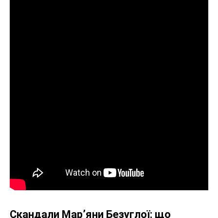
Скандали Мар’яни Безуглої: що