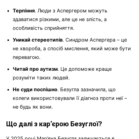
Терпіння
. Люди з Аспергером можуть
здаватися різкими, але це не злість, а
особливість сприйняття.
Уникай стереотипів
. Синдром Аспергера – це
не хвороба, а спосіб мислення, який може бути
перевагою.
Читай про аутизм
. Це допоможе краще
розуміти таких людей.
Не суди поспішно
. Безугла зазначила, що
колеги використовували її діагноз проти неї –
не будь як вони.
Що далі з кар’єрою Безуглої?
У 2025 році Мар’яна Безугла залишається в