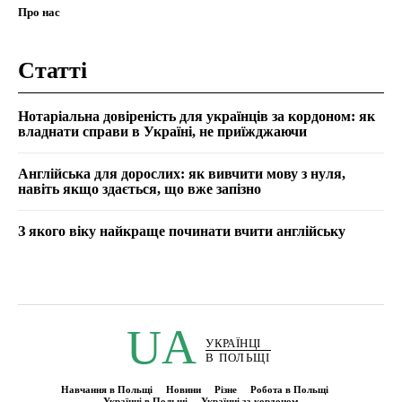
Про нас
Статті
Нотаріальна довіреність для українців за кордоном: як
владнати справи в Україні, не приїжджаючи
Англійська для дорослих: як вивчити мову з нуля,
навіть якщо здається, що вже запізно
З якого віку найкраще починати вчити англійську
UA
УКРАЇНЦІ
В ПОЛЬЩІ
Навчання в Польщі
Новини
Різне
Робота в Польщі
Українці в Польщі
Українці за кордоном