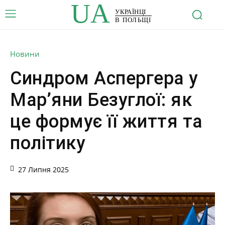
UA
УКРАЇНЦІ
В ПОЛЬЩІ
Новини
Синдром Аспергера у
Мар’яни Безуглої: як
це формує її життя та
політику
27 Липня 2025