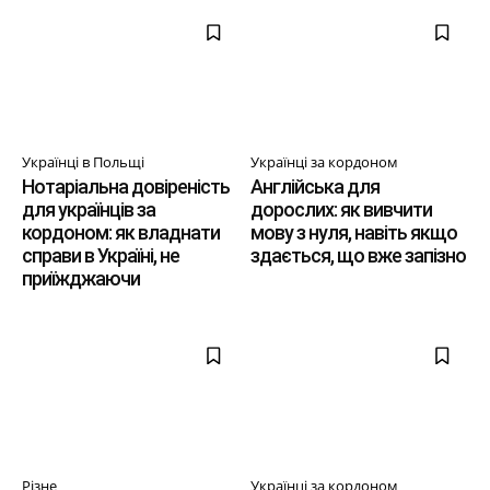
Українці в Польщі
Українці за кордоном
Нотаріальна довіреність
Англійська для
для українців за
дорослих: як вивчити
кордоном: як владнати
мову з нуля, навіть якщо
справи в Україні, не
здається, що вже запізно
приїжджаючи
Різне
Українці за кордоном