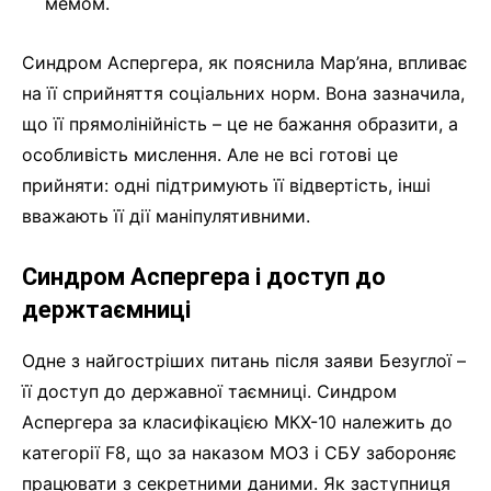
мемом.
Синдром Аспергера, як пояснила Мар’яна, впливає
на її сприйняття соціальних норм. Вона зазначила,
що її прямолінійність – це не бажання образити, а
особливість мислення. Але не всі готові це
прийняти: одні підтримують її відвертість, інші
вважають її дії маніпулятивними.
Синдром Аспергера і доступ до
держтаємниці
Одне з найгостріших питань після заяви Безуглої –
її доступ до державної таємниці. Синдром
Аспергера за класифікацією МКХ-10 належить до
категорії F8, що за наказом МОЗ і СБУ забороняє
працювати з секретними даними. Як заступниця