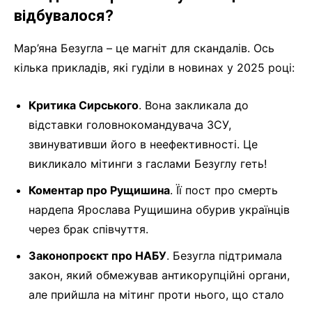
відбувалося?
Мар’яна Безугла – це магніт для скандалів. Ось
кілька прикладів, які гуділи в новинах у 2025 році:
Критика Сирського
. Вона закликала до
відставки головнокомандувача ЗСУ,
звинувативши його в неефективності. Це
викликало мітинги з гаслами Безуглу геть!
Коментар про Рущишина
. Її пост про смерть
нардепа Ярослава Рущишина обурив українців
через брак співчуття.
Законопроєкт про НАБУ
. Безугла підтримала
закон, який обмежував антикорупційні органи,
але прийшла на мітинг проти нього, що стало