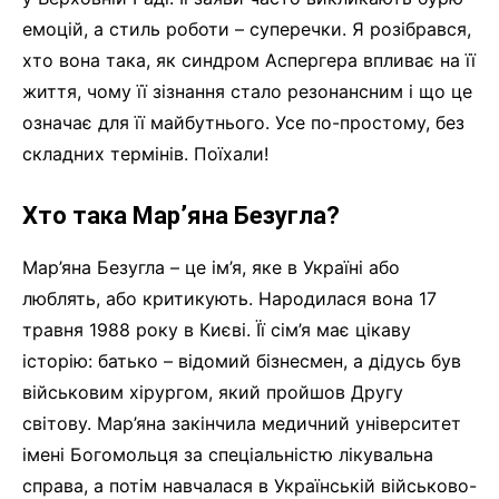
емоцій, а стиль роботи – суперечки. Я розібрався,
хто вона така, як синдром Аспергера впливає на її
життя, чому її зізнання стало резонансним і що це
означає для її майбутнього. Усе по-простому, без
складних термінів. Поїхали!
Хто така Мар’яна Безугла?
Мар’яна Безугла – це ім’я, яке в Україні або
люблять, або критикують. Народилася вона 17
травня 1988 року в Києві. Її сім’я має цікаву
історію: батько – відомий бізнесмен, а дідусь був
військовим хірургом, який пройшов Другу
світову. Мар’яна закінчила медичний університет
імені Богомольця за спеціальністю лікувальна
справа, а потім навчалася в Українській військово-