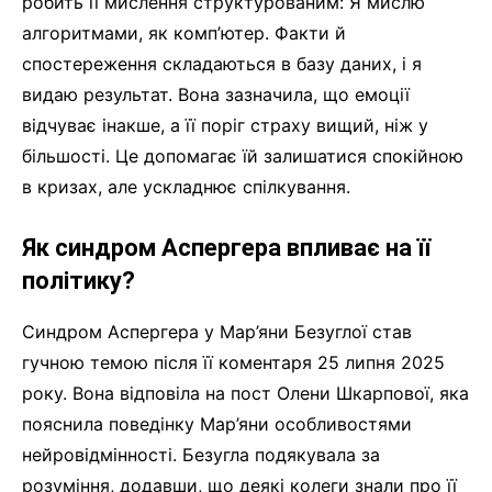
робить її мислення структурованим: Я мислю
алгоритмами, як комп’ютер. Факти й
спостереження складаються в базу даних, і я
видаю результат. Вона зазначила, що емоції
відчуває інакше, а її поріг страху вищий, ніж у
більшості. Це допомагає їй залишатися спокійною
в кризах, але ускладнює спілкування.
Як синдром Аспергера впливає на її
політику?
Синдром Аспергера у Мар’яни Безуглої став
гучною темою після її коментаря 25 липня 2025
року. Вона відповіла на пост Олени Шкарпової, яка
пояснила поведінку Мар’яни особливостями
нейровідмінності. Безугла подякувала за
розуміння, додавши, що деякі колеги знали про її