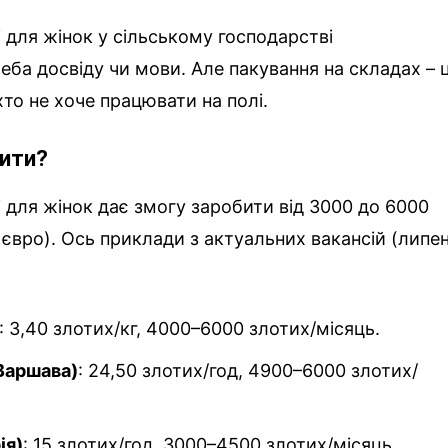
 для жінок у сільському господарстві
еба досвіду чи мови. Але пакування на складах – 
хто не хоче працювати на полі.
бити?
 для жінок дає змогу заробити від 3000 до 6000
 євро). Ось приклади з актуальних вакансій (липе
: 3,40 злотих/кг, 4000–6000 злотих/місяць.
Варшава)
: 24,50 злотих/год, 4900–6000 злотих/
ія)
: 15 злотих/год, 3000–4500 злотих/місяць.