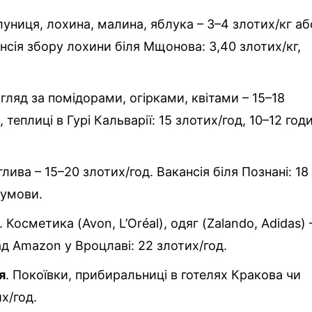
луниця, лохина, малина, яблука – 3–4 злотих/кг аб
нсія збору лохини біля Мщонова: 3,40 злотих/кг,
огляд за помідорами, огірками, квітами – 15–18
теплиці в Гурі Кальварії: 15 злотих/год, 10–12 год
 глива – 15–20 злотих/год. Вакансія біля Познані: 18
 умови.
. Косметика (Avon, L’Oréal), одяг (Zalando, Adidas) 
ад Amazon у Вроцлаві: 22 злотих/год.
я
. Покоївки, прибиральниці в готелях Кракова чи
х/год.