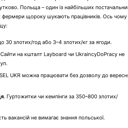
утково. Польща – один із найбільших постачальни
тож фермери щороку шукають працівників. Ось чому
щу:
 до 30 злотих/год або 3–4 злотих/кг за ягоди.
. Сайти на кшталт Layboard чи UkraincyDoPracy не
уп.
ESEL UKR можна працювати без дозволу до вересн
ця
. Гуртожитки чи кемпінги за 350–800 злотих/
ість вакансій не вимагає знання польської.