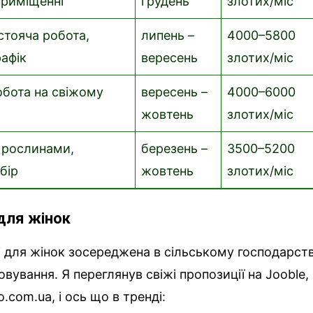
приміщенні
грудень
злотих/міс
стояча робота,
липень –
4000–5800
рафік
вересень
злотих/міс
обота на свіжому
вересень –
4000–6000
жовтень
злотих/міс
 рослинами,
березень –
3500–5200
бір
жовтень
злотих/міс
 для жінок
 для жінок зосереджена в сільському господарств
овування. Я переглянув свіжі пропозиції на Jooble,
o.com.ua, і ось що в тренді: