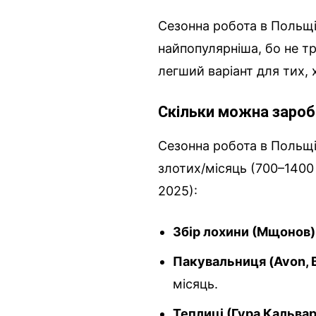
Сезонна робота в Польщі
найпопулярніша, бо не тр
легший варіант для тих, 
Скільки можна заро
Сезонна робота в Польщі
злотих/місяць (700–1400
2025):
Збір лохини (Мщонов)
Пакувальниця (Avon, 
місяць.
Теплиці (Гура Кальвар