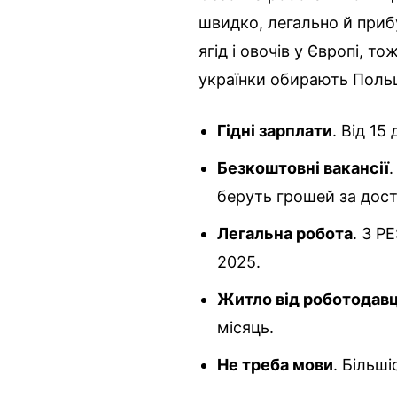
швидко, легально й приб
ягід і овочів у Європі, 
українки обирають Поль
Гідні зарплати
. Від 15
Безкоштовні вакансії
беруть грошей за дост
Легальна робота
. З P
2025.
Житло від роботодав
місяць.
Не треба мови
. Більш