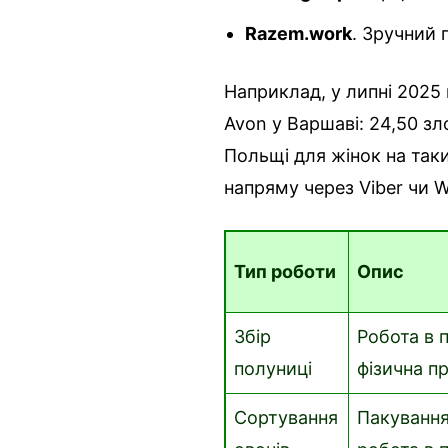
Razem.work
. Зручний 
Наприклад, у липні 2025
Avon у Варшаві: 24,50 з
Польщі для жінок на так
напряму через Viber чи 
Тип роботи
Опис
Збір
Робота в п
полуниці
фізична п
Сортування
Пакування