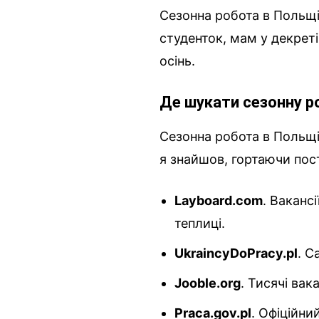
Сезонна робота в Польщі 
студенток, мам у декреті 
осінь.
Де шукати сезонну р
Сезонна робота в Польщі
я знайшов, гортаючи пост
Layboard.com
. Вакансі
теплиці.
UkraincyDoPracy.pl
. С
Jooble.org
. Тисячі вак
Praca.gov.pl
. Офіційни