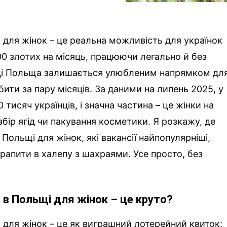
 для жінок – це реальна можливість для українок
00 злотих на місяць, працюючи легально й без
оці Польща залишається улюбленим напрямком дл
обити за пару місяців. За даними на липень 2025, у
тисяч українців, і значна частина – це жінки на
збір ягід чи пакування косметики. Я розкажу, де
Польщі для жінок, які вакансії найпопулярніші,
втрапити в халепу з шахраями. Усе просто, без
 в Польщі для жінок – це круто?
 для жінок – це як виграшний лотерейний квиток: