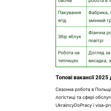
овочів
робота в 
Пакування
Фабрика, 
ягід
змінний г
Фізична р
Збір яблук
повітрі
Робота на
Догляд за
теплицях
висадка, з
Топові вакансії 2025
Сезонна робота в Польщі
логістиці та сфері обслуг
UkraincyDoPracy і visa-pr