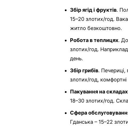
Збір ягід і фруктів
. По
15–20 злотих/год. Вака
житло безкоштовно.
Робота в теплицях
. Д
злотих/год. Наприклад, 
день.
Збір грибів
. Печериці,
злотих/год, комфортні
Пакування на складах
18–30 злотих/год. Скл
Сфера обслуговуванн
Гданська – 15–22 злоти