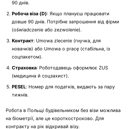
90 днів.
Робоча віза (D)
: Якщо плануєш працювати
довше 90 днів. Потрібне запрошення від фірми
(oświadczenie або zezwolenie).
Контракт
: Umowa zlecenie (гнучка, для
новачків) або Umowa o pracę (стабільна, із
соцпакетом).
Страховка
: Роботодавець оформлює ZUS
(медицина й соцзахист).
PESEL
: Номер для податків, видають за пару
тижнів.
Робота в Польщі будівельником без візи можлива
на біометрії, але це короткостроково. Для
контракту на рік відкривай візу.