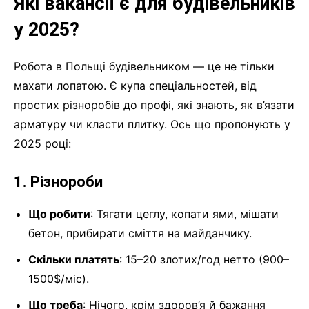
Які вакансії є для будівельників
у 2025?
Робота в Польщі будівельником — це не тільки
махати лопатою. Є купа спеціальностей, від
простих різноробів до профі, які знають, як в’язати
арматуру чи класти плитку. Ось що пропонують у
2025 році:
1. Різнороби
Що робити
: Тягати цеглу, копати ями, мішати
бетон, прибирати сміття на майданчику.
Скільки платять
: 15–20 злотих/год нетто (900–
1500$/міс).
Що треба
: Нічого, крім здоров’я й бажання