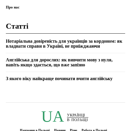
Про нас
Статті
Нотаріальна довіреність для українців за кордоном: як
владнати справи в Україні, не приїжджаючи
Англійська для дорослих: як вивчити мову з нуля,
навіть якщо здається, що вже запізно
З якого віку найкраще починати вчити англійську
UA
УКРАЇНЦІ
В ПОЛЬЩІ
Навчання в Польщі
Новини
Різне
Робота в Польщі