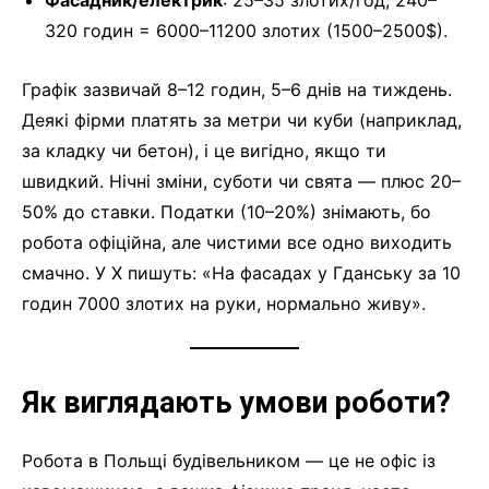
Фасадник/електрик
: 25–35 злотих/год, 240–
320 годин = 6000–11200 злотих (1500–2500$).
Графік зазвичай 8–12 годин, 5–6 днів на тиждень.
Деякі фірми платять за метри чи куби (наприклад,
за кладку чи бетон), і це вигідно, якщо ти
швидкий. Нічні зміни, суботи чи свята — плюс 20–
50% до ставки. Податки (10–20%) знімають, бо
робота офіційна, але чистими все одно виходить
смачно. У X пишуть: «На фасадах у Гданську за 10
годин 7000 злотих на руки, нормально живу».
Як виглядають умови роботи?
Робота в Польщі будівельником — це не офіс із