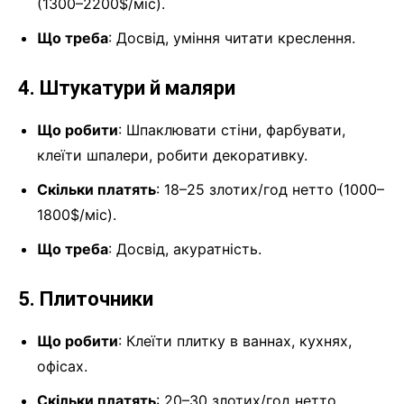
(1300–2200$/міс).
Що треба
: Досвід, уміння читати креслення.
4. Штукатури й маляри
Що робити
: Шпаклювати стіни, фарбувати,
клеїти шпалери, робити декоративку.
Скільки платять
: 18–25 злотих/год нетто (1000–
1800$/міс).
Що треба
: Досвід, акуратність.
5. Плиточники
Що робити
: Клеїти плитку в ваннах, кухнях,
офісах.
Скільки платять
: 20–30 злотих/год нетто