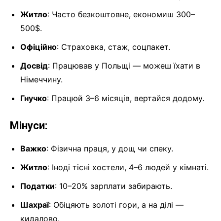
Житло
: Часто безкоштовне, економиш 300–
500$.
Офіційно
: Страховка, стаж, соцпакет.
Досвід
: Працював у Польщі — можеш їхати в
Німеччину.
Гнучко
: Працюй 3–6 місяців, вертайся додому.
Мінуси:
Важко
: Фізична праця, у дощ чи спеку.
Житло
: Іноді тісні хостели, 4–6 людей у кімнаті.
Податки
: 10–20% зарплати забирають.
Шахраї
: Обіцяють золоті гори, а на ділі —
кидалово.