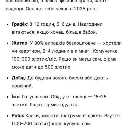
кавомашиною, а важка фізична праця, часто
надворі. Ось що тебе чекає в 2025 році:
Графік
: 8–12 годин, 5–6 днів. Надгодини
вітаються, якщо хочеш більше бабок.
Житло
: У 80% випадків безкоштовне — хостели
чи квартири, 2–4 людини в кімнаті. Комуналка
100–300 злотих/міс. Якщо знімаєш сам, фірма
може дати до 500 злотих.
Доїзд
: До будови возять бусом або дають
проїзний.
Їжа
: Готуєш сам. Обід у столовці — 15–25
злотих. Рідко фірми годують.
Роба
: Каски, жилети, інструмент дають. Взуття
(100–200 злотих) іноді купуєш сам.