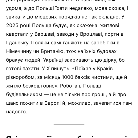
удома, а до Польщі їхати недалеко, мова схожа, і
звикати до місцевих порядків не так складно. У
2025 році Польща будує, як скажена: житлові
квартали у Варшаві, заводи у Вроцлаві, порти в
Гданську. Поляки самі ганяють на заробітки в
Німеччину чи Британію, тож на їхніх будовах
бракує людей. Українці закривають цю дірку, бо
готові пахати. У X пишуть: «Поїхав у Краків
різноробом, за місяць 1000 баксів чистими, ще й
житло безкоштовне». Робота в Польщі
будівельником — це не тільки про гроші, а й про
шанс пожити в Європі й, можливо, зачепитися там
надовго.