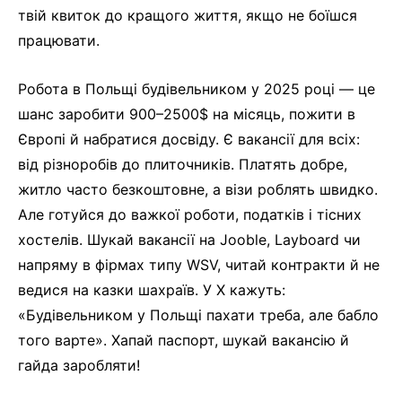
твій квиток до кращого життя, якщо не боїшся
працювати.
Робота в Польщі будівельником у 2025 році — це
шанс заробити 900–2500$ на місяць, пожити в
Європі й набратися досвіду. Є вакансії для всіх:
від різноробів до плиточників. Платять добре,
житло часто безкоштовне, а візи роблять швидко.
Але готуйся до важкої роботи, податків і тісних
хостелів. Шукай вакансії на Jooble, Layboard чи
напряму в фірмах типу WSV, читай контракти й не
ведися на казки шахраїв. У X кажуть:
«Будівельником у Польщі пахати треба, але бабло
того варте». Хапай паспорт, шукай вакансію й
гайда заробляти!