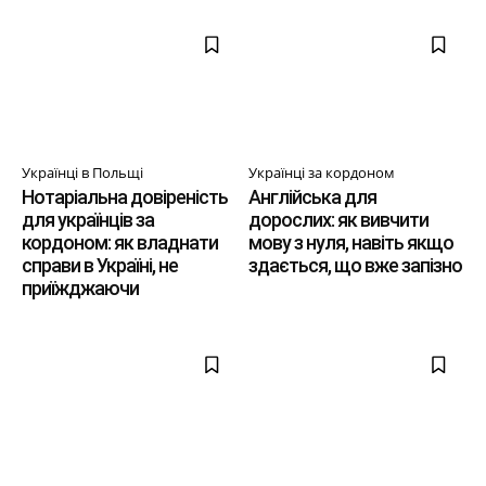
Українці в Польщі
Українці за кордоном
Нотаріальна довіреність
Англійська для
для українців за
дорослих: як вивчити
кордоном: як владнати
мову з нуля, навіть якщо
справи в Україні, не
здається, що вже запізно
приїжджаючи