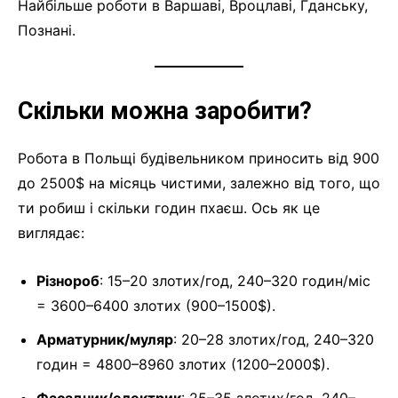
Найбільше роботи в Варшаві, Вроцлаві, Гданську,
Познані.
Скільки можна заробити?
Робота в Польщі будівельником приносить від 900
до 2500$ на місяць чистими, залежно від того, що
ти робиш і скільки годин пхаєш. Ось як це
виглядає:
Різнороб
: 15–20 злотих/год, 240–320 годин/міс
= 3600–6400 злотих (900–1500$).
Арматурник/муляр
: 20–28 злотих/год, 240–320
годин = 4800–8960 злотих (1200–2000$).