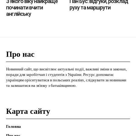
З якого віку найкраще
Пан Бус: відгуки, розклад
починати вчити
руху та маршрути
англійську
Про нас
Новинний сайт, що висвітлює актуальні події, важливі зміни в законах,
поради для заробітчан і студентів з України. Ресурс допомагає
українцям орієнтуватися в польських реаліях, слідкувати за новинами
та залишатися на зв'язку з батьківщиною.
Карта сайту
Головна
Про нас