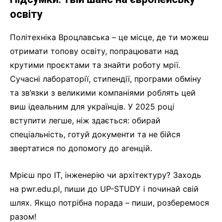
освіту
Політехніка Вроцлавська – це місце, де ти можеш
отримати топову освіту, попрацювати над
крутими проєктами та знайти роботу мрії.
Сучасні лабораторії, стипендії, програми обміну
та зв’язки з великими компаніями роблять цей
виш ідеальним для українців. У 2025 році
вступити легше, ніж здається: обирай
спеціальність, готуй документи та не бійся
звертатися по допомогу до агенцій.
Мрієш про ІТ, інженерію чи архітектуру? Заходь
на pwr.edu.pl, пиши до UP-STUDY і починай свій
шлях. Якщо потрібна порада – пиши, розберемося
разом!