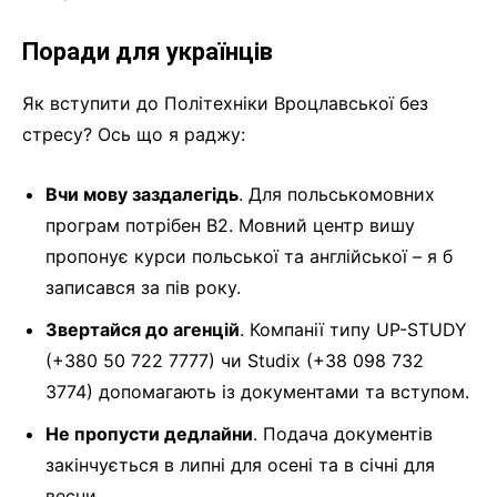
Поради для українців
Як вступити до Політехніки Вроцлавської без
стресу? Ось що я раджу:
Вчи мову заздалегідь
. Для польськомовних
програм потрібен B2. Мовний центр вишу
пропонує курси польської та англійської – я б
записався за пів року.
Звертайся до агенцій
. Компанії типу UP-STUDY
(+380 50 722 7777) чи Studix (+38 098 732
3774) допомагають із документами та вступом.
Не пропусти дедлайни
. Подача документів
закінчується в липні для осені та в січні для
весни.