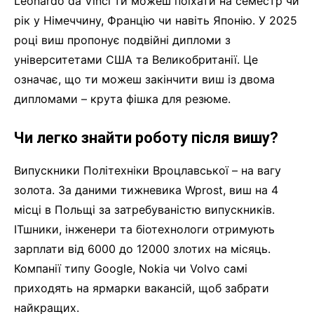
Leonardo da Vinci ти можеш поїхати на семестр чи
рік у Німеччину, Францію чи навіть Японію. У 2025
році виш пропонує подвійні дипломи з
університетами США та Великобританії. Це
означає, що ти можеш закінчити виш із двома
дипломами – крута фішка для резюме.
Чи легко знайти роботу після вишу?
Випускники Політехніки Вроцлавської – на вагу
золота. За даними тижневика Wprost, виш на 4
місці в Польщі за затребуваністю випускників.
ІТшники, інженери та біотехнологи отримують
зарплати від 6000 до 12000 злотих на місяць.
Компанії типу Google, Nokia чи Volvo самі
приходять на ярмарки вакансій, щоб забрати
найкращих.