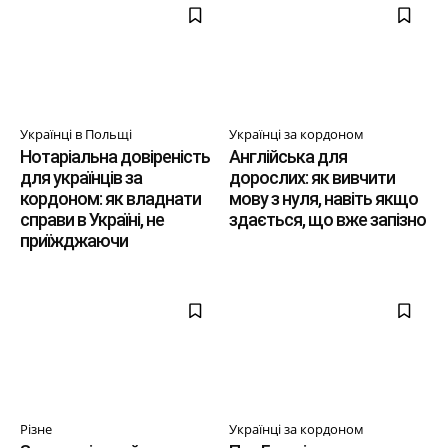
Українці в Польщі
Українці за кордоном
Нотаріальна довіреність
Англійська для
для українців за
дорослих: як вивчити
кордоном: як владнати
мову з нуля, навіть якщо
справи в Україні, не
здається, що вже запізно
приїжджаючи
Різне
Українці за кордоном