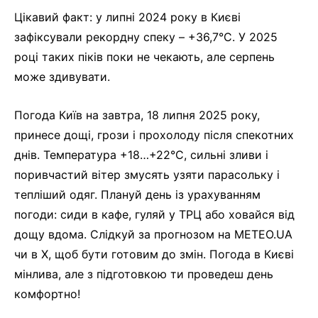
Цікавий факт: у липні 2024 року в Києві
зафіксували рекордну спеку – +36,7°C. У 2025
році таких піків поки не чекають, але серпень
може здивувати.
Погода Київ на завтра, 18 липня 2025 року,
принесе дощі, грози і прохолоду після спекотних
днів. Температура +18…+22°C, сильні зливи і
поривчастий вітер змусять узяти парасольку і
тепліший одяг. Плануй день із урахуванням
погоди: сиди в кафе, гуляй у ТРЦ або ховайся від
дощу вдома. Слідкуй за прогнозом на METEO.UA
чи в X, щоб бути готовим до змін. Погода в Києві
мінлива, але з підготовкою ти проведеш день
комфортно!