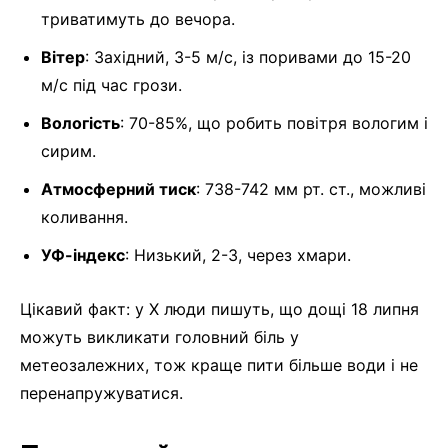
триватимуть до вечора.
Вітер
: Західний, 3-5 м/с, із поривами до 15-20
м/с під час грози.
Вологість
: 70-85%, що робить повітря вологим і
сирим.
Атмосферний тиск
: 738-742 мм рт. ст., можливі
коливання.
УФ-індекс
: Низький, 2-3, через хмари.
Цікавий факт: у X люди пишуть, що дощі 18 липня
можуть викликати головний біль у
метеозалежних, тож краще пити більше води і не
перенапружуватися.