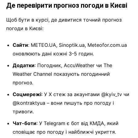
Де перевірити прогноз погоди в Києві
Щоб бути в курсі, де дивитися точний прогноз
погоди в Києві:
Сайти
: METEO.UA, Sinoptik.ua, Meteofor.com.ua
оновлюють дані кожні 3-5 годин.
Додатки
: Погодник, AccuWeather чи The
Weather Channel показують погодинний
прогноз.
Соцмережі
: У X стеж за акаунтами @kyiv_tv чи
@kontraktyua – вони пишуть про погоду і
тривоги.
Чат-боти
: У Telegram є бот від КМДА, який
сповіщає про погоду і найближчі укриття.