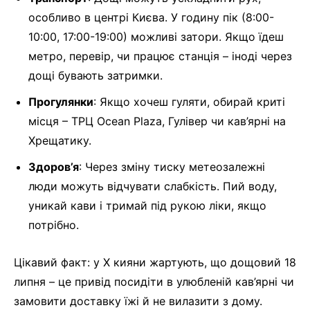
особливо в центрі Києва. У годину пік (8:00-
10:00, 17:00-19:00) можливі затори. Якщо їдеш
метро, перевір, чи працює станція – іноді через
дощі бувають затримки.
Прогулянки
: Якщо хочеш гуляти, обирай криті
місця – ТРЦ Ocean Plaza, Гулівер чи кав’ярні на
Хрещатику.
Здоров’я
: Через зміну тиску метеозалежні
люди можуть відчувати слабкість. Пий воду,
уникай кави і тримай під рукою ліки, якщо
потрібно.
Цікавий факт: у X кияни жартують, що дощовий 18
липня – це привід посидіти в улюбленій кав’ярні чи
замовити доставку їжі й не вилазити з дому.