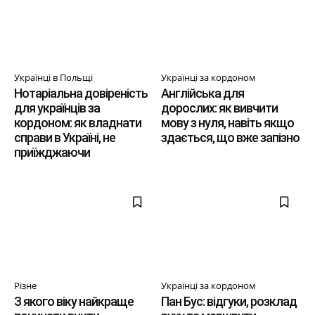
Українці в Польщі
Українці за кордоном
Нотаріальна довіреність
Англійська для
для українців за
дорослих: як вивчити
кордоном: як владнати
мову з нуля, навіть якщо
справи в Україні, не
здається, що вже запізно
приїжджаючи
Різне
Українці за кордоном
З якого віку найкраще
Пан Бус: відгуки, розклад