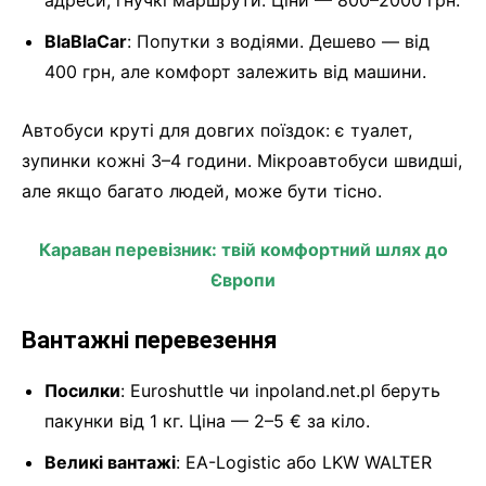
адреси, гнучкі маршрути. Ціни — 800–2000 грн.
BlaBlaCar
: Попутки з водіями. Дешево — від
400 грн, але комфорт залежить від машини.
Автобуси круті для довгих поїздок: є туалет,
зупинки кожні 3–4 години. Мікроавтобуси швидші,
але якщо багато людей, може бути тісно.
Караван перевізник: твій комфортний шлях до
Європи
Вантажні перевезення
Посилки
: Euroshuttle чи inpoland.net.pl беруть
пакунки від 1 кг. Ціна — 2–5 € за кіло.
Великі вантажі
: EA-Logistic або LKW WALTER