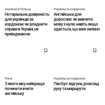
Українці в Польщі
Українці за кордоном
Нотаріальна довіреність
Англійська для
для українців за
дорослих: як вивчити
кордоном: як владнати
мову з нуля, навіть якщо
справи в Україні, не
здається, що вже запізно
приїжджаючи
Різне
Українці за кордоном
З якого віку найкраще
Пан Бус: відгуки, розклад
починати вчити
руху та маршрути
англійську