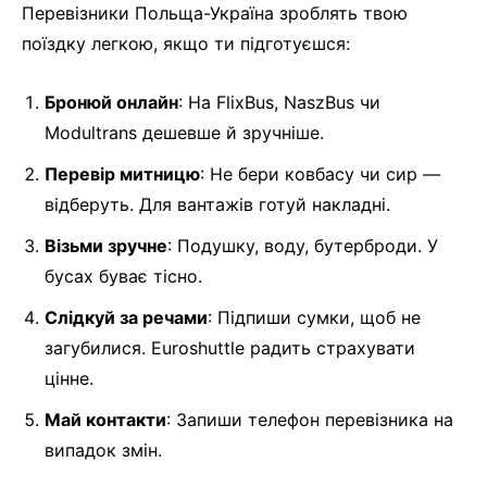
Перевізники Польща-Україна зроблять твою
поїздку легкою, якщо ти підготуєшся:
Бронюй онлайн
: На FlixBus, NaszBus чи
Modultrans дешевше й зручніше.
Перевір митницю
: Не бери ковбасу чи сир —
відберуть. Для вантажів готуй накладні.
Візьми зручне
: Подушку, воду, бутерброди. У
бусах буває тісно.
Слідкуй за речами
: Підпиши сумки, щоб не
загубилися. Euroshuttle радить страхувати
цінне.
Май контакти
: Запиши телефон перевізника на
випадок змін.