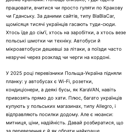
працювати, вчитися чи просто гуляти по Кракову
чи Гданську. За даними сайтів, типу BlaBlaCar,
щомісяця тисячі українців гасають туди-сюди.
Хтось їде до сім’ї, хтось на заробітки, а хтось везе
польські шмотки чи техніку. Автобуси й
мікроавтобуси дешевші за літаки, а поїзди часто
незручні через розклад чи черги на кордоні.
У 2025 році перевізники Польща-Україна підняли
планку: у автобусах є Wi-Fi, розетки,
кондиціонери, а деякі бусы, як KaraVAN, навіть
привозять прямо до хати. Плюс, багато українців
купують у польських магазинах, типу Allegro, і
відправляють посилки додому. Але є нюанси:
митниця, ціни, надійність. Давай розбиратися, що
за перевезення є й як обрати найкраще.