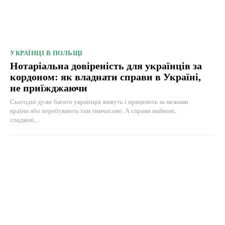
УКРАЇНЦІ В ПОЛЬЩІ
Нотаріальна довіреність для українців за
кордоном: як владнати справи в Україні,
не приїжджаючи
Сьогодні дуже багато українців живуть і працюють за межами
країни або перебувають там тимчасово. А справи майнові,
спадкові,...