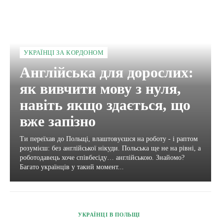
УКРАЇНЦІ ЗА КОРДОНОМ
Англійська для дорослих:
як вивчити мову з нуля,
навіть якщо здається, що
вже запізно
Ти переїхав до Польщі, влаштовуєшся на роботу - і раптом
розумієш: без англійської нікуди. Польська ще не на рівні, а
роботодавець хоче співбесіду… англійською. Знайомо?
Багато українців у такий момент...
УКРАЇНЦІ В ПОЛЬЩІ