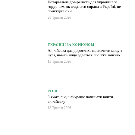
Нотаріальна довіреність для українців за
кордоном: як владнати справи в Україні, не
приїжджаючи
28 Травня 2026
УКРАЇНЦІ ЗА КОРДОНОМ
Англійська для дорослих: як вивчити мову з
нуля, навіть якщо здається, що вже запізно
13 Травня 2026
РІЗНЕ
З якого віку найкраще починати вчити
англійську
13 Травня 2026