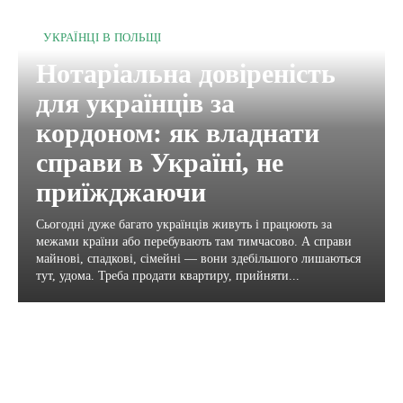
УКРАЇНЦІ В ПОЛЬЩІ
Нотаріальна довіреність
для українців за
кордоном: як владнати
справи в Україні, не
приїжджаючи
Сьогодні дуже багато українців живуть і працюють за
межами країни або перебувають там тимчасово. А справи
майнові, спадкові, сімейні — вони здебільшого лишаються
тут, удома. Треба продати квартиру, прийняти...