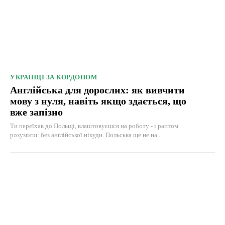
УКРАЇНЦІ ЗА КОРДОНОМ
Англійська для дорослих: як вивчити
мову з нуля, навіть якщо здається, що
вже запізно
Ти переїхав до Польщі, влаштовуєшся на роботу - і раптом
розумієш: без англійської нікуди. Польська ще не на...