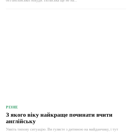
без англійської нікуди. Польська ще не на...
РІЗНЕ
З якого віку найкраще починати вчити
англійську
Уявіть типову ситуацію. Ви гуляєте з дитиною на майданчику, і тут