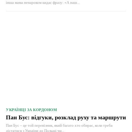
інша мама ненароком кидає фразу: «А наш...
УКРАЇНЦІ ЗА КОРДОНОМ
Пан Бус: відгуки, розклад руху та маршрути
Пан Бус – це той перевізник, який багато хто обирає, коли треба
дістатися з України до Польщі чи...