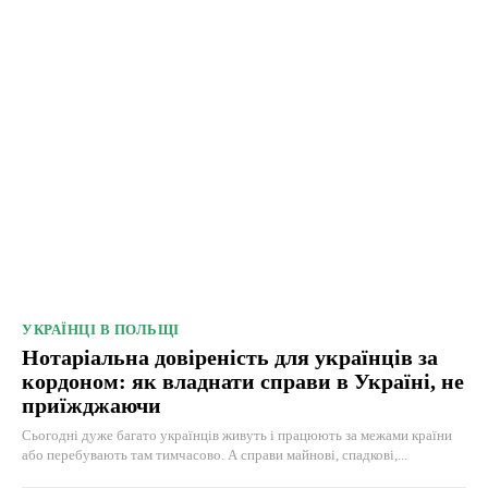
УКРАЇНЦІ В ПОЛЬЩІ
Нотаріальна довіреність для українців за
кордоном: як владнати справи в Україні, не
приїжджаючи
Сьогодні дуже багато українців живуть і працюють за межами країни
або перебувають там тимчасово. А справи майнові, спадкові,...