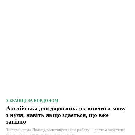
УКРАЇНЦІ ЗА КОРДОНОМ
Англійська для дорослих: як вивчити мову
з нуля, навіть якщо здається, що вже
запізно
Ти переїхав до Польщі, влаштовуєшся на роботу - і раптом розумієш: