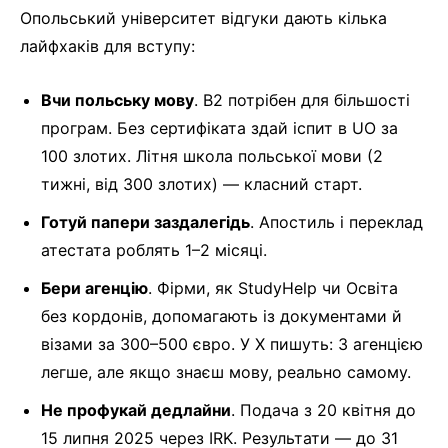
Опольський університет відгуки дають кілька
лайфхаків для вступу:
Вчи польську мову
. B2 потрібен для більшості
програм. Без сертифіката здай іспит в UO за
100 злотих. Літня школа польської мови (2
тижні, від 300 злотих) — класний старт.
Готуй папери заздалегідь
. Апостиль і переклад
атестата роблять 1–2 місяці.
Бери агенцію
. Фірми, як StudyHelp чи Освіта
без кордонів, допомагають із документами й
візами за 300–500 євро. У X пишуть: З агенцією
легше, але якщо знаєш мову, реально самому.
Не профукай дедлайни
. Подача з 20 квітня до
15 липня 2025 через IRK. Результати — до 31