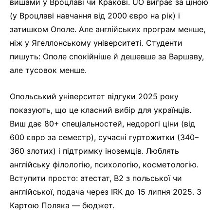
вишами у Вроцлаві чи Кракові. UO виграє за ціною
(у Вроцлаві навчання від 2000 євро на рік) і
затишком Ополе. Але англійських програм менше,
ніж у Ягеллонському університеті. Студенти
пишуть: Ополе спокійніше й дешевше за Варшаву,
але тусовок менше.
Опольський університет відгуки 2025 року
показують, що це класний вибір для українців.
Виш дає 80+ спеціальностей, недорогі ціни (від
600 євро за семестр), сучасні гуртожитки (340–
360 злотих) і підтримку іноземців. Люблять
англійську філологію, психологію, косметологію.
Вступити просто: атестат, B2 з польської чи
англійської, подача через IRK до 15 липня 2025. З
Картою Поляка — бюджет.