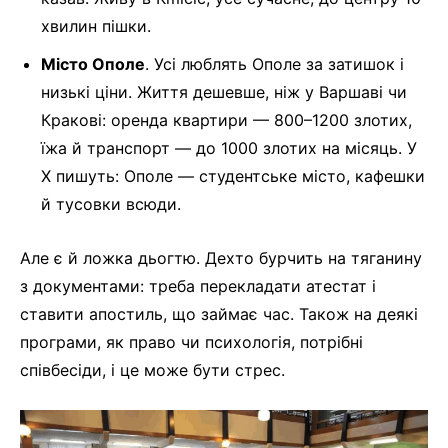
хвилин пішки.
Місто Ополе
. Усі люблять Ополе за затишок і
низькі ціни. Життя дешевше, ніж у Варшаві чи
Кракові: оренда квартири — 800–1200 злотих,
їжа й транспорт — до 1000 злотих на місяць. У
X пишуть: Ополе — студентське місто, кафешки
й тусовки всюди.
Але є й ложка дьогтю. Дехто бурчить на тяганину
з документами: треба перекладати атестат і
ставити апостиль, що займає час. Також на деякі
програми, як право чи психологія, потрібні
співбесіди, і це може бути стрес.