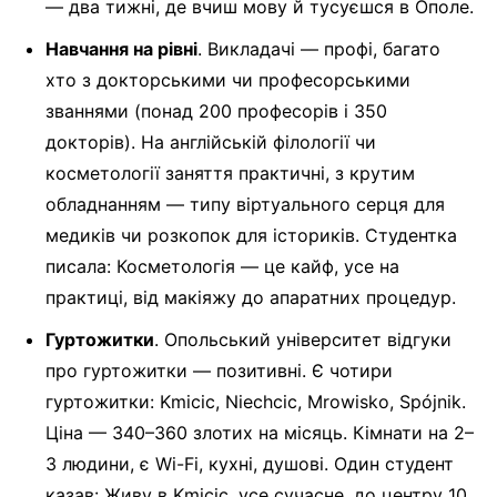
— два тижні, де вчиш мову й тусуєшся в Ополе.
Навчання на рівні
. Викладачі — профі, багато
хто з докторськими чи професорськими
званнями (понад 200 професорів і 350
докторів). На англійській філології чи
косметології заняття практичні, з крутим
обладнанням — типу віртуального серця для
медиків чи розкопок для істориків. Студентка
писала: Косметологія — це кайф, усе на
практиці, від макіяжу до апаратних процедур.
Гуртожитки
. Опольський університет відгуки
про гуртожитки — позитивні. Є чотири
гуртожитки: Kmicic, Niechcic, Mrowisko, Spójnik.
Ціна — 340–360 злотих на місяць. Кімнати на 2–
3 людини, є Wi-Fi, кухні, душові. Один студент
казав: Живу в Kmicic, усе сучасне, до центру 10