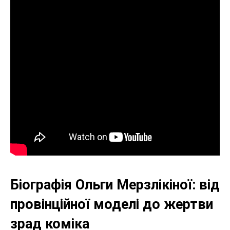
Біографія Ольги Мерзлікіної: від
провінційної моделі до жертви
зрад коміка