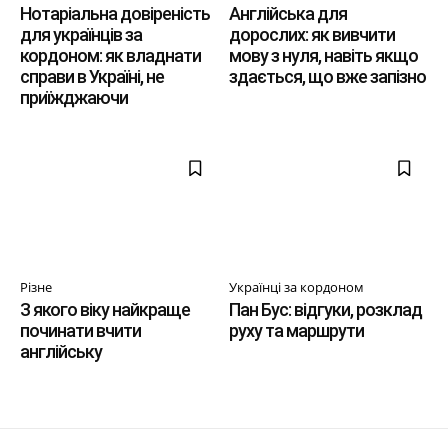
Нотаріальна довіреність
Англійська для
для українців за
дорослих: як вивчити
кордоном: як владнати
мову з нуля, навіть якщо
справи в Україні, не
здається, що вже запізно
приїжджаючи
Різне
Українці за кордоном
З якого віку найкраще
Пан Бус: відгуки, розклад
починати вчити
руху та маршрути
англійську