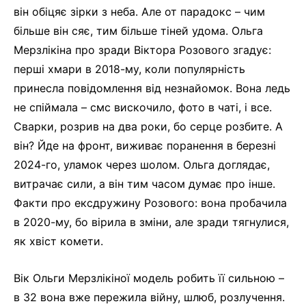
він обіцяє зірки з неба. Але от парадокс – чим
більше він сяє, тим більше тіней удома. Ольга
Мерзлікіна про зради Віктора Розового згадує:
перші хмари в 2018-му, коли популярність
принесла повідомлення від незнайомок. Вона ледь
не спіймала – смс вискочило, фото в чаті, і все.
Сварки, розрив на два роки, бо серце розбите. А
він? Йде на фронт, виживає поранення в березні
2024-го, уламок через шолом. Ольга доглядає,
витрачає сили, а він тим часом думає про інше.
Факти про ексдружину Розового: вона пробачила
в 2020-му, бо вірила в зміни, але зради тягнулися,
як хвіст комети.
Вік Ольги Мерзлікіної модель робить її сильною –
в 32 вона вже пережила війну, шлюб, розлучення.