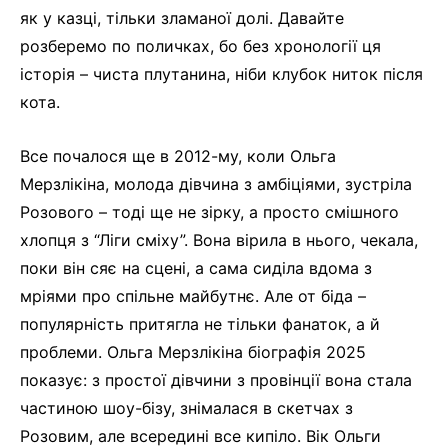
як у казці, тільки зламаної долі. Давайте
розберемо по поличках, бо без хронології ця
історія – чиста плутанина, ніби клубок ниток після
кота.
Все почалося ще в 2012-му, коли Ольга
Мерзлікіна, молода дівчина з амбіціями, зустріла
Розового – тоді ще не зірку, а просто смішного
хлопця з “Ліги сміху”. Вона вірила в нього, чекала,
поки він сяє на сцені, а сама сиділа вдома з
мріями про спільне майбутнє. Але от біда –
популярність притягла не тільки фанаток, а й
проблеми. Ольга Мерзлікіна біографія 2025
показує: з простої дівчини з провінції вона стала
частиною шоу-бізу, знімалася в скетчах з
Розовим, але всередині все кипіло. Вік Ольги