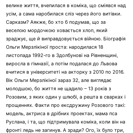
велике життя, вчепилася в коміка, що сміявся над
усім, а сама наробилася сліз через його витівки.
Сарказм? Аякже, бо хто б подумав, що за
веселою мордочкою ховається хлоп, який
зраджує, ще й виправдовується війною. Біографія
Ольги Мерзлікіної проста: народилася 18
листопада 1992-го в Здолбунові на Рівненщині,
виросла в гімназії, а потім подалася до Львова
вчитися в університеті на акторку з 2010 по 2016.
Вік Ольги Мерзлікіної зараз 32, але виглядає
молодшою, бо життя не щадило – 13 років з
Розовим, з яких один у шлюбі, а решта в сварках і
прощеннях. Факти про ексдружину Розового такі:
модель, актриса в дрібних проектах, мама пса
Руслана, і та, що підтримувала коміка, коли він на
фронті ледь не загинув. А зради? Ого, їх було три,