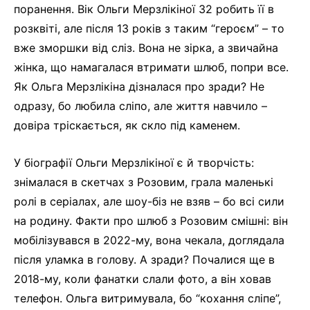
поранення. Вік Ольги Мерзлікіної 32 робить її в
розквіті, але після 13 років з таким “героєм” – то
вже зморшки від сліз. Вона не зірка, а звичайна
жінка, що намагалася втримати шлюб, попри все.
Як Ольга Мерзлікіна дізналася про зради? Не
одразу, бо любила сліпо, але життя навчило –
довіра тріскається, як скло під каменем.
У біографії Ольги Мерзлікіної є й творчість:
знімалася в скетчах з Розовим, грала маленькі
ролі в серіалах, але шоу-біз не взяв – бо всі сили
на родину. Факти про шлюб з Розовим смішні: він
мобілізувався в 2022-му, вона чекала, доглядала
після уламка в голову. А зради? Почалися ще в
2018-му, коли фанатки слали фото, а він ховав
телефон. Ольга витримувала, бо “кохання сліпе”,