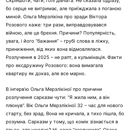
Скріншоти, чати, голі дівчата. Не сказала одразу,
бо серце не витримає, але приїжджала з поганою
миной. Ольга Мерзлікіна про зради Віктора
Розового каже: три рази, виправдовувався
війною, але це брехня. Причини? Популярність,
увага, і його “бажання” – грубі слова в ліжку,
приниження, від яких вона відмовлялася.
Розлучення в 2025 – не рапт, а кульмінація. Факти
про ексдружину Розового: вона вимагала
квартиру як доказ, але все марно.
В інтерв’ю Ольга Мерзлікіної про причини
розлучення сарказм чути: “Я жила ним, а він
плюнув”. Вік Ольги Мерзлікіної 32 – час для нового
старту, без зрад. Вона не кричала, а тихо пішла, бо
розумна. Сарказм у тому, що комік зізнається в
трьох, але шкодує? Ні, каже “заслужила”. Отаке