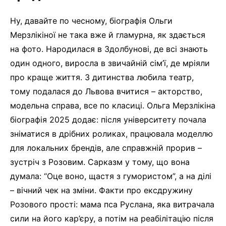
Ну, давайте по чесному, біографія Ольги
Мерзлікіної не така вже й гламурна, як здається
на фото. Народилася в Здолбунові, де всі знають
один одного, виросла в звичайній сім’ї, де мріяли
про краще життя. З дитинства любила театр,
тому подалася до Львова вчитися – акторство,
модельна справа, все по класиці. Ольга Мерзлікіна
біографія 2025 додає: після університету почала
зніматися в дрібних роликах, працювала моделлю
для локальних брендів, але справжній прорив –
зустріч з Розовим. Сарказм у тому, що вона
думала: “Оце воно, щастя з гумористом”, а на ділі
– вічний чек на зміни. Факти про ексдружину
Розового прості: мама пса Руслана, яка витрачала
сили на його кар’єру, а потім на реабілітацію після