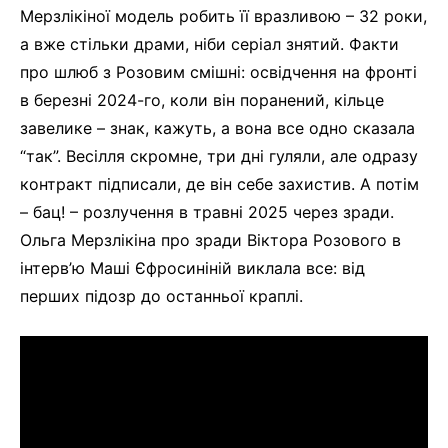
Мерзлікіної модель робить її вразливою – 32 роки,
а вже стільки драми, ніби серіал знятий. Факти
про шлюб з Розовим смішні: освідчення на фронті
в березні 2024-го, коли він поранений, кільце
завелике – знак, кажуть, а вона все одно сказала
“так”. Весілля скромне, три дні гуляли, але одразу
контракт підписали, де він себе захистив. А потім
– бац! – розлучення в травні 2025 через зради.
Ольга Мерзлікіна про зради Віктора Розового в
інтерв’ю Маші Єфросиніній виклала все: від
перших підозр до останньої краплі.