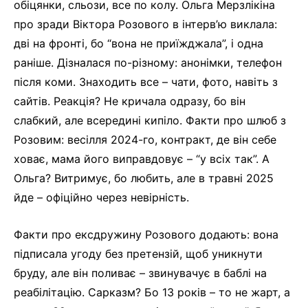
обіцянки, сльози, все по колу. Ольга Мерзлікіна
про зради Віктора Розового в інтерв’ю виклала:
дві на фронті, бо “вона не приїжджала”, і одна
раніше. Дізналася по-різному: анонімки, телефон
після коми. Знаходить все – чати, фото, навіть з
сайтів. Реакція? Не кричала одразу, бо він
слабкий, але всередині кипіло. Факти про шлюб з
Розовим: весілля 2024-го, контракт, де він себе
ховає, мама його виправдовує – “у всіх так”. А
Ольга? Витримує, бо любить, але в травні 2025
йде – офіційно через невірність.
Факти про ексдружину Розового додають: вона
підписала угоду без претензій, щоб уникнути
бруду, але він поливає – звинувачує в баблі на
реабілітацію. Сарказм? Бо 13 років – то не жарт, а