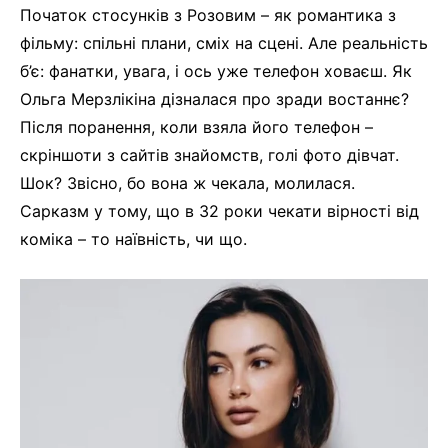
Початок стосунків з Розовим – як романтика з
фільму: спільні плани, сміх на сцені. Але реальність
б’є: фанатки, увага, і ось уже телефон ховаєш. Як
Ольга Мерзлікіна дізналася про зради востаннє?
Після поранення, коли взяла його телефон –
скріншоти з сайтів знайомств, голі фото дівчат.
Шок? Звісно, бо вона ж чекала, молилася.
Сарказм у тому, що в 32 роки чекати вірності від
коміка – то наївність, чи що.