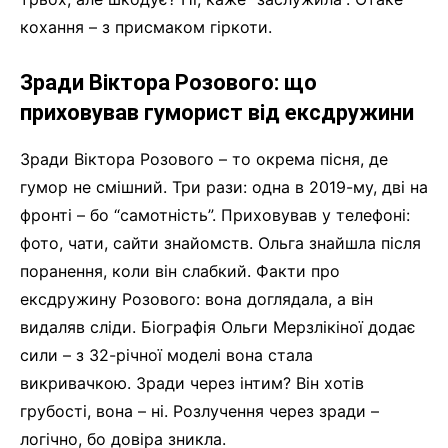
кохання – з присмаком гіркоти.
Зради Віктора Розового: що
приховував гуморист від ексдружини
Зради Віктора Розового – то окрема пісня, де
гумор не смішний. Три рази: одна в 2019-му, дві на
фронті – бо “самотність”. Приховував у телефоні:
фото, чати, сайти знайомств. Ольга знайшла після
поранення, коли він слабкий. Факти про
ексдружину Розового: вона доглядала, а він
видаляв сліди. Біографія Ольги Мерзлікіної додає
сили – з 32-річної моделі вона стала
викривачкою. Зради через інтим? Він хотів
грубості, вона – ні. Розлучення через зради –
логічно, бо довіра зникла.