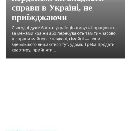
справи в Україні, не
приїжджаючи
Сьогодні дуже багато українців живуть і працюють
за межами країни або перебувають там тимчасово.
А справи майнові, спадкові, сімейні — вони
здебільшого лишаються тут, удома. Треба продати
квартиру, прийняти...