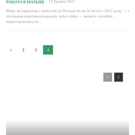
13 Травня 2025
РОБОТА В ПОЛЬЩІ
Якщо ви українець і приїхали до Польщі після 24 лютого 2022 року — з
легальним перетином кордону через війну — можете спокійно
влаштовуватись на...
2
3
4