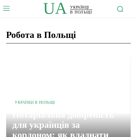
UA
УКРАЇНЦІ
В ПОЛЬЩІ
Робота в Польщі
УКРАЇНЦІ В ПОЛЬЩІ
Нотаріальна довіреність
для українців за
кордоном: як владнати