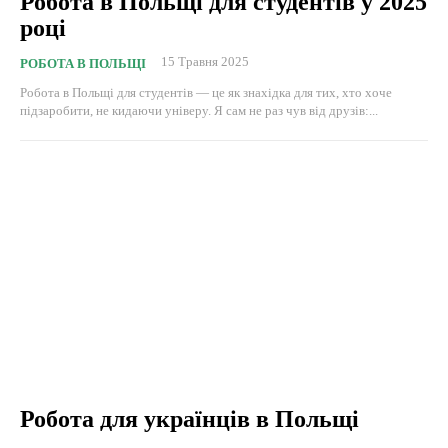
Робота в Польщі для студентів у 2025
році
15 Травня 2025
РОБОТА В ПОЛЬЩІ
Робота в Польщі для студентів — це як знахідка для тих, хто хоче
підзаробити, не кидаючи універу. Я сам не раз чув від друзів:...
Робота для українців в Польщі